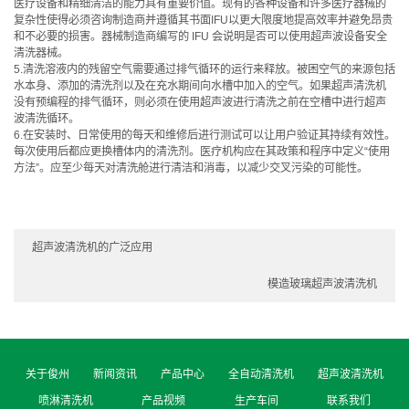
医疗设备和精细清洁的能力具有重要价值。现有的各种设备和许多医疗器械的
复杂性使得必须咨询制造商并遵循其书面IFU以更大限度地提高效率并避免昂贵
和不必要的损害。器械制造商编写的 IFU 会说明是否可以使用超声波设备安全
清洗器械。
5.清洗溶液内的残留空气需要通过排气循环的运行来释放。被困空气的来源包括
水本身、添加的清洗剂以及在充水期间向水槽中加入的空气。如果超声清洗机
没有预编程的排气循环，则必须在使用超声波进行清洗之前在空槽中进行超声
波清洗循环。
6.在安装时、日常使用的每天和维修后进行测试可以让用户验证其持续有效性。
每次使用后都应更换槽体内的清洗剂。医疗机构应在其政策和程序中定义“使用
方法”。应至少每天对清洗舱进行清洁和消毒，以减少交叉污染的可能性。
超声波清洗机的广泛应用
模造玻璃超声波清洗机
关于俊州
新闻资讯
产品中心
全自动清洗机
超声波清洗机
喷淋清洗机
产品视频
生产车间
联系我们