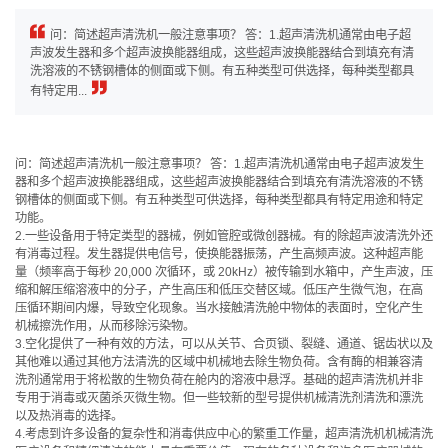
问：简述超声清洗机一般注意事项？ 答：1.超声清洗机通常由电子超
声波发生器和多个超声波换能器组成，这些超声波换能器结合到填充有清
洗溶液的不锈钢槽体的侧面或下侧。有五种类型可供选择，每种类型都具
有特定用...
问：简述超声清洗机一般注意事项？ 答：1.超声清洗机通常由电子超声波发生
器和多个超声波换能器组成，这些超声波换能器结合到填充有清洗溶液的不锈
钢槽体的侧面或下侧。有五种类型可供选择，每种类型都具有特定用途和特定
功能。
2.一些设备用于特定类型的器械，例如管腔或微创器械。有的除超声波清洗外还
有消毒过程。发生器提供电信号，使换能器振荡，产生高频声波。这种超声能
量（频率高于每秒 20,000 次循环，或 20kHz）被传输到水箱中，产生声波，压
缩和解压缩溶液中的分子，产生高压和低压交替区域。低压产生微气泡，在高
压循环期间内爆，导致空化现象。当水接触清洗舱中物体的表面时，空化产生
机械擦洗作用，从而移除污染物。
3.空化提供了一种有效的方法，可以从关节、合页锁、裂缝、通道、锯齿状以及
其他难以通过其他方法清洗的区域中机械地去除生物负荷。含有酶的相兼容清
洗剂通常用于将松散的生物负荷在舱内的溶液中悬浮。基础的超声清洗机并非
专用于消毒或灭菌杀灭微生物。但一些较新的型号提供机械清洗剂清洗和漂洗
以及热消毒的选择。
4.考虑到许多设备的复杂性和消毒供应中心的繁重工作量，超声清洗机机械清洗