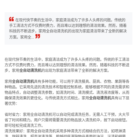
在现代快节奏的生活中，家庭清洁成为了许多人头疼的问题。传统的
手工清洁方式不仅费时费力，而且难以达到理想的清洁效果。然而，随着
科技的不断进步，家用全自动清洗机的出现为家庭清洁带来了全新的解决
方案。家用全...
在现代快节奏的生活中，家庭清洁成为了许多人头疼的问题。传统的手工清洁
方式不仅费时费力，而且难以达到理想的清洁效果。然而，随着科技的不断进
步，家用
全自动清洗机
的出现为家庭清洁带来了全新的解决方案。
家用
全自动清洗机
具有多种功能，可以用于清洗餐具、厨具、衣物、果蔬等各
种物品。它采用先进的清洗技术和智能控制系统，能够根据不同的清洗需求和
物品特点，自动调整清洗参数，如清洗时间、清洗模式、清洗液浓度等，从而
确保清洗效果的更佳化。与传统清洗方式相比，家用
全自动清洗机
具有以下显
著优势：
省时省力：家用全自动清洗机可以自动完成清洗任务，无需人工干预，大大节
省了时间和精力。用户只需将需要清洗的物品放入清洗机中，按下启动按钮，
即可轻松完成清洗工作。
清洗效果好：家用全自动清洗机采用多种清洗方式相结合的方法，如喷淋清
洗、旋转清洗、超声波清洗等，能够彻底清除物品表面的油污、污渍和细菌，