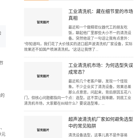
工业清洗机：藏在细节里的市场
真相
最近和一个做精密仪器代工的朋友吃
验
饭，聊起他厂里那些大小不一的清洗设
备。突然他说了一句话让我有点意外：
“你知道吗，我们花了大价钱买的进口超声波清洗机厂家设备，实际
效果还不如国产喷淋清洗机。”这话让我愣了...
节
工业清洗机市场：为何选型失误
成常态？
最近和几个老客户聊，发现一个怪现
象。不少企业买了清洗设备，效果总差
那么点意思，问起来，背后原因五花八
佳的
门，但核心问题都指向一个点：选型。这不禁让我琢磨，到底工业
清洗机市场，大家都在纠结什么？要说选型难，...
超声波清洗机厂家如何避免选型
中的常见陷阱
局、
单元
清洗设备选型，这事儿真不是件容易