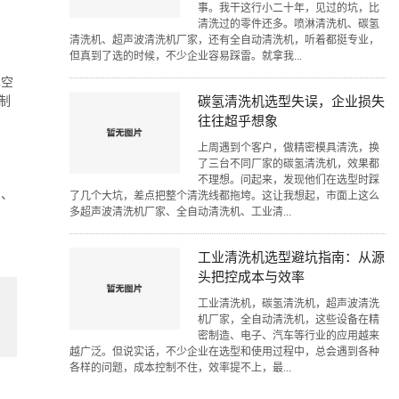
事。我干这行小二十年，见过的坑，比
清洗过的零件还多。喷淋清洗机、碳氢
清洗机、超声波清洗机厂家，还有全自动清洗机，听着都挺专业，
但真到了选的时候，不少企业容易踩雷。就拿我...
真空
制
碳氢清洗机选型失误，企业损失
往往超乎想象
上周遇到个客户，做精密模具清洗，换
了三台不同厂家的碳氢清洗机，效果都
不理想。问起来，发现他们在选型时踩
训、
了几个大坑，差点把整个清洗线都拖垮。这让我想起，市面上这么
多超声波清洗机厂家、全自动清洗机、工业清...
工业清洗机选型避坑指南：从源
头把控成本与效率
工业清洗机，碳氢清洗机，超声波清洗
机厂家，全自动清洗机，这些设备在精
密制造、电子、汽车等行业的应用越来
越广泛。但说实话，不少企业在选型和使用过程中，总会遇到各种
各样的问题，成本控制不住，效率提不上，最...