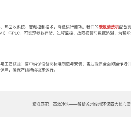
器、热回收系统、变频控制技术，降低运行能耗。我们的
碳氢清洗机
配备
I）与PLC，可实现参数存储、过程监控、故障报警与数据追溯，为智能
询与工艺试验；售中确保设备高标准制造与安装；售后提供全面的操作培
靠保障，确保产线持续稳定运行。
精准匹配，高效净洗——解析苏州俊州环保四大核心清
洗技术平台