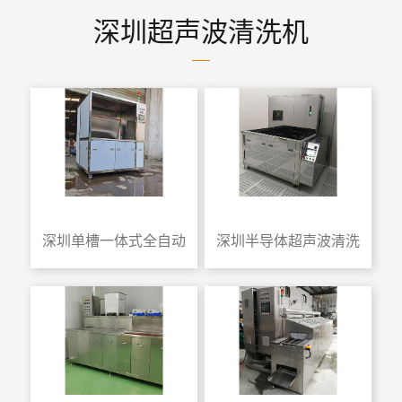
深圳超声波清洗机
深圳单槽一体式全自动
深圳半导体超声波清洗
超声波清洗机
机