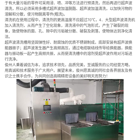
于有大量污垢的零件可采用浸、喷、冲等方法进行预清洗，然后再进行超声波
清洗，所以必须采用多槽式超声波加温脱脂、超声波加温清洗，以加快污物的
溶解和分散，使污物脱离零件(粗洗)。
清洗机在使用过程中，清洗剂的更高温度不应超过70℃，4．大型超声波清洗机
加入清洗剂，从而产生了空化现象，清洗液中的气泡形式，产生了破裂的现
象，致使物体的面、孔、隙中的污垢被分散、破裂及剥落，使物体达到净化清
洁。
超声波清洗槽用坚固弹性好、耐腐蚀的优质不锈钢制成，底部安装有超声波换
能器振子；超声波发生器产生高频高压，通过电缆联结线传导给换能器，换能
器与振动板一起产生高频共振，从而使清洗槽中的溶剂受超声波作用对污垢进
行洗净。
俊州人秉着诚信为本，追求技术领先，品质完美，至诚服务的公司经营方略，
用真诚和技术服务于广大用户。展望未来，俊州愿真诚的同社会各界朋友及有
识之士携手合作，为共同创造高精精密设备的美好明天而努力！