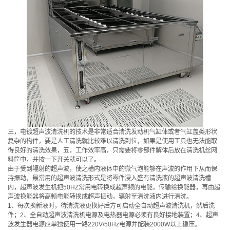
三，电镀超声波清洗机的技术是非常适合清洗发动机气缸体或者气缸盖类形状
复杂的构件，要是人工清洗就比较难以清洗到位，如果是使用工具也无法能取
得良好的清洗效果，五，工作效率高，只需要将零部件解体后放在清洗机丝网
料筐中，并按一下开关就可以了。
由于受到辐射的超声波，使之槽内液体中的微气泡能够在声波的作用下从而保
持振动，最常用的超声波清洗形式是将零件浸入盛有清洗液的超声波清洗槽
内，超声波发生机把50HZ常用电转换成超声频的电能，传输给换能器，再由超
声波换能器将高频电能转换成超声振动，辐射至清洗液内进行清洗。
1、每次换新液时，待清洗液更换好后方可启动全自动超声波清洗机，然后洗
件；2、全自动超声波清洗机电源及电热器电源必须有良好接地装置；4、超声
波发生器电源应单独使用一路220V/50Hz电源并配装2000W以上稳压。