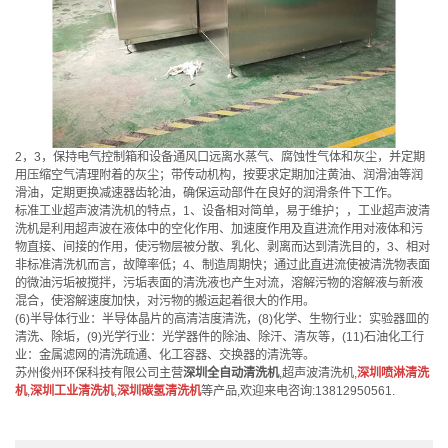
2，3，保持电气控制箱和设备通风口远离水蒸气、腐蚀性气体和灰尘，并定期
用压缩空气清理附着的灰尘；带传动机构，按要求定期加注黄油、润滑油等润
滑油，定期更换减速器齿轮油，确保运动部件在良好的润滑条件下工作。
标准工业超声波清洗机的特点，1、设备相对简单，易于维护；，工业超声波清
洗机是利用超声波在液体中的空化作用、加速度作用及直进流作用对液体和污
物直接、间接的作用，使污物层被分散、乳化、剥离而达到清洗目的，3、相对
非标准清洗机而言，故障率低；4、制造周期快；通过此直进流使被清洗物表面
的微油污垢被搅拌，污垢表面的清洗液也产生对流，溶解污物的溶解液与新液
混合，使溶解速度加快，对污物的搬运起着很大的作用。
(6)半导体行业：半导体晶片的高清洁度清洗，(8)化学、生物行业：实验器皿的
清洗、除垢，(9)光学行业：光学器件的除油、除汗、清灰等，(11)石油化工行
业：金属滤网的清洗疏通、化工容器、交换器的清洗等。
苏州俊州环保科技有限公司主营
深圳全自动清洗机
,超声波清洗机,
深圳喷淋清洗
机
,
深圳工业清洗机
,
深圳碳氢清洗机
等产品,欢迎来电咨询:13812950561.